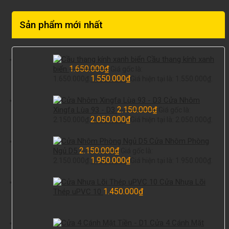
Sản phẩm mới nhất
Cầu thang kính xanh
1.650.000
₫
biển
Giá gốc là:
1.550.000
₫
1.650.000₫.
Giá hiện tại là: 1.550.000₫.
Cửa Nhôm
2.150.000
₫
Xingfa Lùa 93 - D3
Giá gốc là:
2.050.000
₫
2.150.000₫.
Giá hiện tại là: 2.050.000₫.
Cửa Nhôm Phòng
2.150.000
₫
Ngủ D5
Giá gốc là:
1.950.000
₫
2.150.000₫.
Giá hiện tại là: 1.950.000₫.
Cửa Nhựa Lõi
1.450.000
₫
Thép uPVC 10
Cửa 4 Cánh Mặt