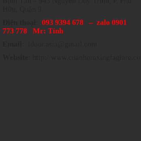
Bình Tân – 943 Nguyễn Duy Trinh, P. Phú
Hữu, Quận 9
Điện thoại
:
093 9394 678 – zalo 0901
773 778 Mr: Tính
Email
: idoor.asia@gmail
Website
: http://www.cuanhomxingfagiare.c