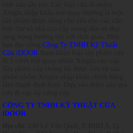
tinh xảo sắc nét. Các loại cửa đi nhôm
Xingfa nhập khẩu mở quay thường là một
sản phẩm được dùng chủ yếu cho các căn
biệt thư và nhà cao cấp mang đến vẻ đẹp
sang trọng trường tồn với thời gian. Mời
bạn đọc cùng
Công Ty TNHH Kỹ Thuật
Cửa iDOOR
tham khảo loại sản phẩm cửa
đi 1 cánh mở quay nhôm Xingfa cao cấp.
Sản phẩm của chúng tôi được làm từ sản
phẩm nhôm Xingfa nhập khẩu chính hãng
làm thanh định hình. Dựa vào điểm này mà
cửa đi cực kỳ cứng cáp.
CÔNG TY TNHH KỸ THUẬT CỬA
iDOOR
Địa chỉ
: 240 Lê Văn Quới, P. BHH A, Q.