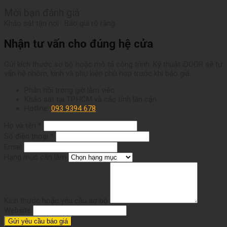
Mời bạn đánh giá
Khảo sát tận nơi · Báo giá rõ ràng
Nhận tư vấn cho đúng hệ cửa
Gửi kích thước sơ bộ hoặc mô tả công trình. Kỹ thuật iDOOR sẽ tư
vấn hệ nhôm, kính và phụ kiện phù hợp trước khi báo giá.
Phản hồi trong giờ làm việc
Khảo sát tại TP.HCM và các tỉnh lân cận
Hotline:
093 9394 678
Họ và tên *
Số điện thoại *
Email
Hạng mục cần làm
Kích thước hoặc yêu cầu sơ bộ
Website
Gửi yêu cầu báo giá