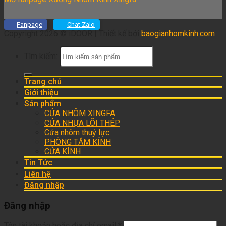
Fanpage
Chat Zalo
Copyright 2026 © iDOOR | Thiết kế bởi
baogianhomkinh.com
Tìm kiếm:
Trang chủ
Giới thiệu
Sản phẩm
CỬA NHÔM XINGFA
CỬA NHỰA LÕI THÉP
Cửa nhôm thuỷ lực
PHÒNG TẮM KÍNH
CỬA KÍNH
Tin Tức
Liên hệ
Đăng nhập
Đăng nhập
Tên tài khoản hoặc địa chỉ email
*