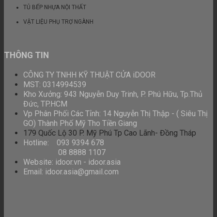
TỦ BẾP NHỰA NỘI THẤT
VẬT LIỆU PHỤ TRỢ NGÀNH
THÔNG TIN
CÔNG TY TNHH KỸ THUẬT CỬA iDOOR
MST: 0314994539
Kho Xưởng: 943 Nguyễn Duy Trinh, P. Phú Hữu, Tp.Thủ
Đức, TP.HCM
Vp Phân Phối Các Tỉnh: 14 Nguyễn Thị Thập - ( Siêu Thị
GO) Thành Phố Mỹ
Tho Tiền Giang
179 Quốc Lộ 30 P. Mỹ Phú Tp Cao Lãnh- Đồng Tháp
Hotline: 093 9394 678
08 8888 1107
Website: idoor.vn - idoor.asia
Email: idoor.asia@gmail.com