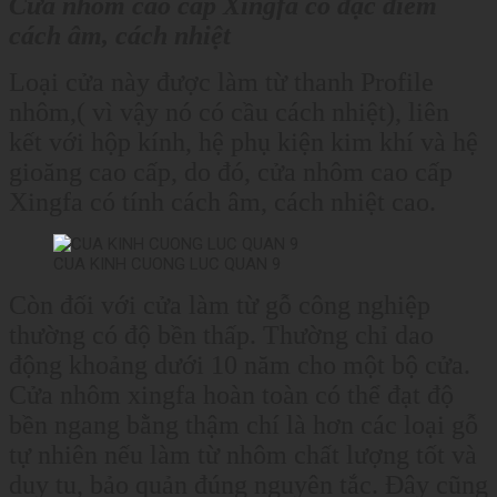
Cửa nhôm cao cấp Xingfa có đặc điểm
cách âm, cách nhiệt
Loại cửa này được làm từ thanh Profile
nhôm,( vì vậy nó có cầu cách nhiệt), liên
kết với hộp kính, hệ phụ kiện kim khí và hệ
gioăng cao cấp, do đó, cửa nhôm cao cấp
Xingfa có tính cách âm, cách nhiệt cao.
CUA KINH CUONG LUC QUAN 9
Còn đối với cửa làm từ gỗ công nghiệp
thường có độ bền thấp. Thường chỉ dao
động khoảng dưới 10 năm cho một bộ cửa.
Cửa nhôm xingfa hoàn toàn có thể đạt độ
bền ngang bằng thậm chí là hơn các loại gỗ
tự nhiên nếu làm từ nhôm chất lượng tốt và
duy tu, bảo quản đúng nguyên tắc. Đây cũng