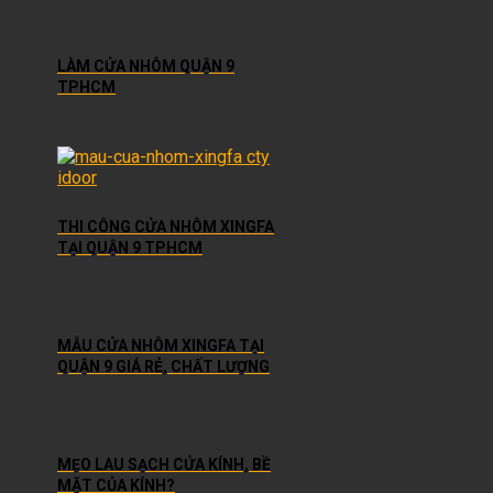
LÀM CỬA NHÔM QUẬN 9
TPHCM
THI CÔNG CỬA NHÔM XINGFA
TẠI QUẬN 9 TPHCM
MẪU CỬA NHÔM XINGFA TẠI
QUẬN 9 GIÁ RẺ, CHẤT LƯỢNG
MẸO LAU SẠCH CỬA KÍNH, BỀ
MẶT CỦA KÍNH?