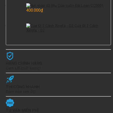
Cửa cuốn Đài Loan CC0001
400.000
₫
Cửa Đi 2 Cánh
Xingfa - D2
HÀNG CHÍNH HÃNG
Cam kết chất lượng!
THI CÔNG NHANH
Đảm bảo tiến độ!
TƯ VẤN MIỄN PHÍ