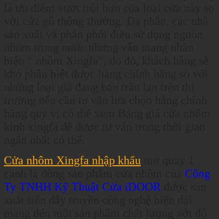
là ưu điểm vượt trội hơn của loại cửa này so
với cửa gỗ thông thường. Đa phần, các nhà
sản xuất và phân phối điều sử dụng nguồn
nhôm trong nước nhưng vẫn mang nhãn
hiệu “ nhôm Xingfa”, do đó, khách hàng sẽ
khó phân biệt được hàng chính hãng so với
những loại giả đang bán tràn lan trên thị
trường nếu cần tư vấn lựa chọn hàng chính
hãng quý vị có thể xem Bảng giá cửa nhôm
kính xingfa để được tư vấn trong thời gian
ngắn nhất có thể.
Cửa nhôm Xingfa nhập khẩu
mở quay 1
cánh là dòng sản phẩm cửa nhôm của
Công
Ty TNHH Kỹ Thuật Cửa iDOOR
được sản
xuất trên dây truyền công nghệ hiện đại
mang đến một sản phẩm chất lượng với độ