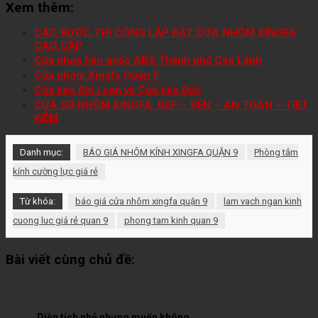
Xem thêm:
CÁC BƯỚC THI CÔNG LẮP ĐẶT CỬA NHÔM XINGFA
CAO CẤP
Cửa nhựa hàn quốc ABS Thành phố Cao Lãnh
Cửa nhôm Xingfa Quận 9
Cửa kéo Đài Loan và Cửa kéo Đức
CỬA SỔ NHÔM XINGFA: ĐẸP – BỀN – AN TOÀN – TIẾT
KIỆM
Danh mục:
BÁO GIÁ NHÔM KÍNH XINGFA QUẬN 9
Phòng tắm
kính cường lực giá rẻ
Từ khóa:
báo giá cửa nhôm xingfa quận 9
lam vach ngan kinh
cuong luc giá rẻ quan 9
phong tam kinh quan 9
Bài viết cùng chủ đề:
Diện tích nhỏ nhưng muốn không