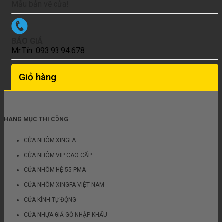
Mẫu bản vẽ cửa!
BÁO GIÁ
Mr.Tín:
093.93.94.678
Giỏ hàng
HANG MỤC THI CÔNG
CỬA NHÔM XINGFA
CỬA NHÔM VIP CAO CẤP
CỬA NHÔM HỆ 55 PMA
CỬA NHÔM XINGFA VIỆT NAM
CỬA KÍNH TỰ ĐỘNG
CỬA NHỰA GIẢ GỖ NHẬP KHẨU