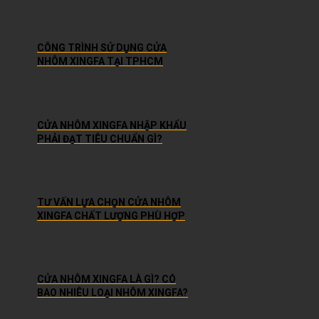
CÔNG TRÌNH SỬ DỤNG CỬA
NHÔM XINGFA TẠI TPHCM
CỬA NHÔM XINGFA NHẬP KHẨU
PHẢI ĐẠT TIÊU CHUẨN GÌ?
TƯ VẤN LỰA CHỌN CỬA NHÔM
XINGFA CHẤT LƯỢNG PHÙ HỢP
CỬA NHÔM XINGFA LÀ GÌ? CÓ
BAO NHIÊU LOẠI NHÔM XINGFA?