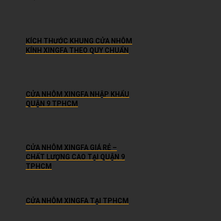
KÍCH THƯỚC KHUNG CỬA NHÔM
KÍNH XINGFA THEO QUY CHUẨN
CỬA NHÔM XINGFA NHẬP KHẨU
QUẬN 9 TPHCM
CỬA NHÔM XINGFA GIÁ RẺ –
CHẤT LƯỢNG CAO TẠI QUẬN 9
TPHCM
CỬA NHÔM XINGFA TẠI TPHCM